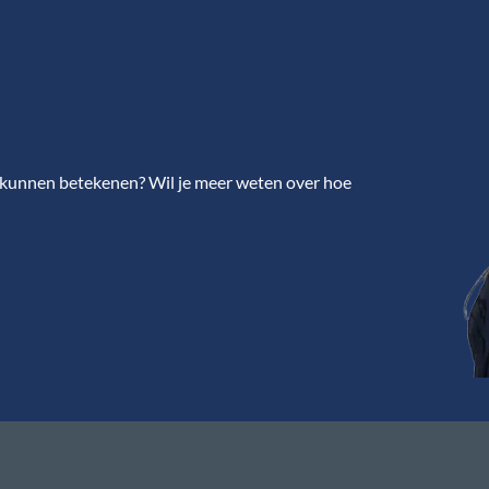
r kunnen betekenen? Wil je meer weten over hoe
BannerText_Seraphinite Accelerator
Turns on site high speed to be attractive for people and search engines.