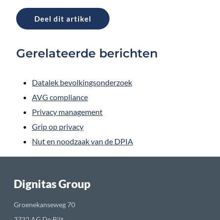
Deel dit artikel
Gerelateerde berichten
Datalek bevolkingsonderzoek
AVG compliance
Privacy management
Grip op privacy
Nut en noodzaak van de DPIA
BannerText_Seraphinite Accelerator
Turns on site high speed to be attractive for people and search engines.
Dignitas Group
Groenekanseweg 70
3732 AG De Bilt