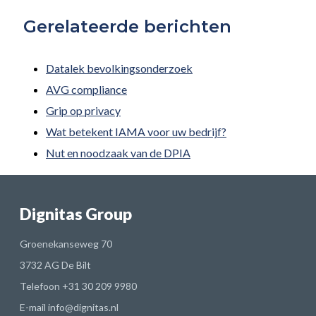
Gerelateerde berichten
Datalek bevolkingsonderzoek
AVG compliance
Grip op privacy
Wat betekent IAMA voor uw bedrijf?
Nut en noodzaak van de DPIA
Dignitas Group
Groenekanseweg 70
3732 AG De Bilt
Telefoon
+31 30 209 9980
E-mail
info@dignitas.nl